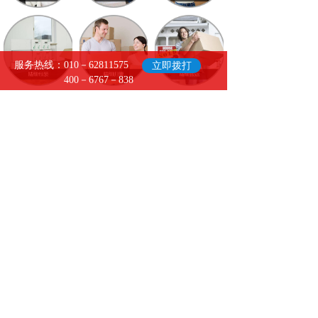
服务热线：010－62811575
立即拨打
400－6767－838
- 关于我们
-
北京兄弟优享搬家服务有限公司是一家集
居民搬家、企事业搬迁、办公室及写字楼
整体搬迁、长途搬家、临时（长期）家庭
仓储、家具拆装、钢琴搬运、重型设备起
重、迁移、就位，家具拆装、小时工及劳
务服务等多种项目为一体的大型搬家企
业。公司一直秉持"顾客至上"的经营理念，