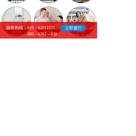
服务热线：010－62811575
立即拨打
400－6767－838
- 关于我们
-
北京兄弟优享搬家服务有限公司是一家集
居民搬家、企事业搬迁、办公室及写字楼
整体搬迁、长途搬家、临时（长期）家庭
仓储、家具拆装、钢琴搬运、重型设备起
重、迁移、就位，家具拆装、小时工及劳
务服务等多种项目为一体的大型搬家企
业。公司一直秉持"顾客至上"的经营理念，