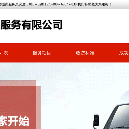
调度：010－62811575 400－6767－838 我们将竭诚为您服务！
列表
服务项目
收费标准
成功