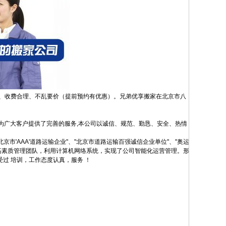
到、收费合理、不乱要价（提前预约有优惠）。兄弟优享搬家在北京市八
的为广大客户提供了完善的服务,本公司以诚信、规范、勤恳、安全、热情
市'AAA'道路运输企业"、"北京市道路运输百强诚信企业单位"、"奥运
一只高素质管理团队，利用计算机网络系统，实现了公司智能化运营管理。形
过 培训，工作态度认真，服务 ！