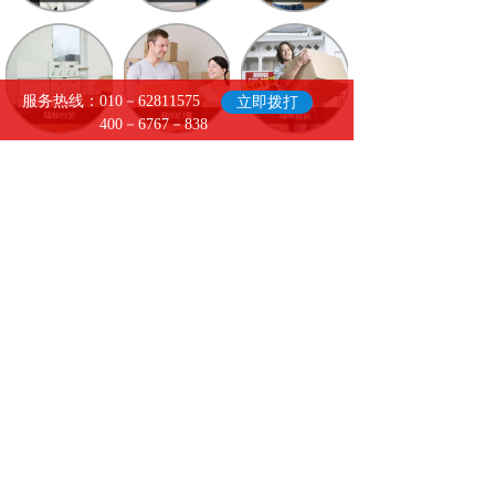
服务热线：010－62811575
立即拨打
400－6767－838
- 关于我们
-
北京兄弟优享搬家服务有限公司是一家集
居民搬家、企事业搬迁、办公室及写字楼
整体搬迁、长途搬家、临时（长期）家庭
仓储、家具拆装、钢琴搬运、重型设备起
重、迁移、就位，家具拆装、小时工及劳
务服务等多种项目为一体的大型搬家企
业。公司一直秉持"顾客至上"的经营理念，