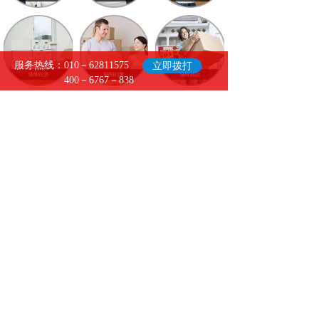
服务热线：010－62811575
立即拨打
400－6767－838
- 关于我们
-
北京兄弟优享搬家服务有限公司是一家集
居民搬家、企事业搬迁、办公室及写字楼
整体搬迁、长途搬家、临时（长期）家庭
仓储、家具拆装、钢琴搬运、重型设备起
重、迁移、就位，家具拆装、小时工及劳
务服务等多种项目为一体的大型搬家企
业。公司一直秉持"顾客至上"的经营理念，