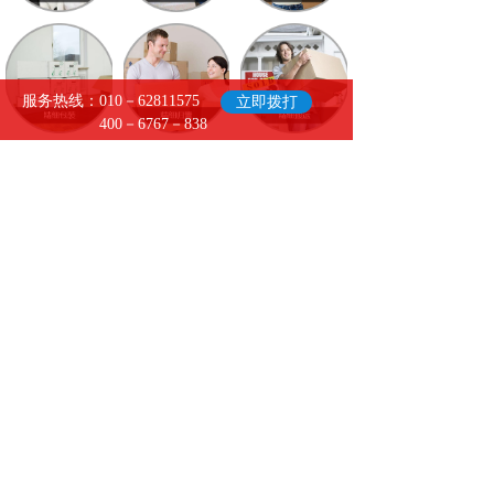
服务热线：010－62811575
立即拨打
400－6767－838
- 关于我们
-
北京兄弟优享搬家服务有限公司是一家集
居民搬家、企事业搬迁、办公室及写字楼
整体搬迁、长途搬家、临时（长期）家庭
仓储、家具拆装、钢琴搬运、重型设备起
重、迁移、就位，家具拆装、小时工及劳
务服务等多种项目为一体的大型搬家企
业。公司一直秉持"顾客至上"的经营理念，