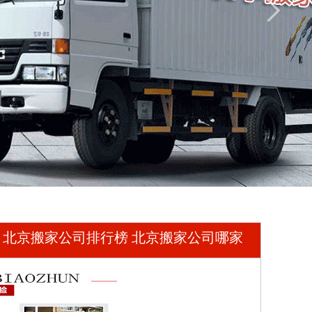
 北京搬家公司排行榜 北京搬家公司哪家