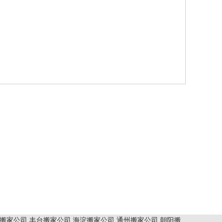
搬家公司
丰台搬家公司
海淀搬家公司
通州搬家公司
朝阳搬