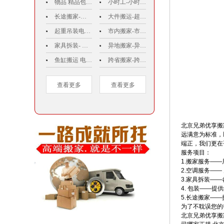
物品 精品包装 电话010－62811575
小时工-小时工搬家-搬家小时工-北京搬家小时工-小时工搬家公司电话010－62811575
长途搬家-长途搬家公司-北京长途搬家-北京兄弟优享搬家有限公司电话010－62811575 收费标准正规价格比较好费用哪家好
大件搬运-超重物品搬运电话010－62811575
起重吊装电话010－62811575
市内搬家-市内搬家电话010－62811575-北京市内搬家-市内搬家公司-市内搬家公司排名.价格
家具拆装- 家具拆装电话-北京兄弟优享搬家有限公司电话010－62811575
异地搬家-异地搬家公司-异地搬家公司电话010－62811575-异地搬家电话-异地搬家公司价格-异地搬家价格
鱼缸搬运 电话010－62811575
跨省搬家-跨省搬家公司-跨省搬家电话-跨省搬家公司电话010－62811575-跨省搬家价格-跨省搬家公司价格
查看更多
查看更多
北京兄弟优享搬
远满意为标准，
端正，我们更在
服务项目：
1.搬家服务—
2.空调服务—
3.家具拆装—
4. 包装——
5.长途搬家—
为了不耽误您的
北京兄弟优享搬