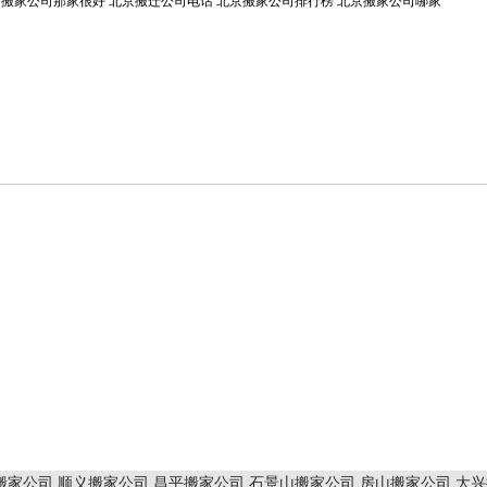
京搬家公司那家很好 北京搬迁公司电话 北京搬家公司排行榜 北京搬家公司哪家
搬家公司
顺义搬家公司
昌平搬家公司
石景山搬家公司
房山搬家公司
大兴