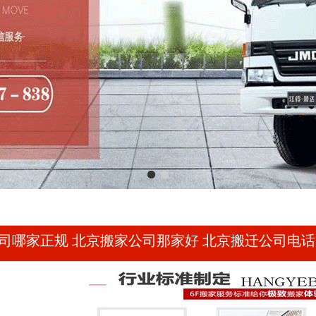
司哪家正规 北京搬家公司那家好 北京搬迁公司电话