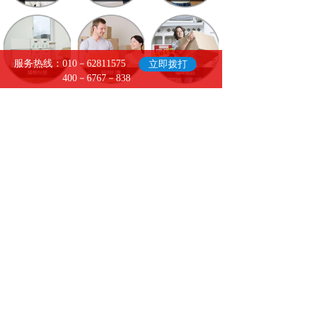
服务热线：010－62811575
立即拨打
400－6767－838
- 关于我们
-
北京兄弟优享搬家服务有限公司是一家集
居民搬家、企事业搬迁、办公室及写字楼
整体搬迁、长途搬家、临时（长期）家庭
仓储、家具拆装、钢琴搬运、重型设备起
重、迁移、就位，家具拆装、小时工及劳
务服务等多种项目为一体的大型搬家企
业。公司一直秉持"顾客至上"的经营理念，